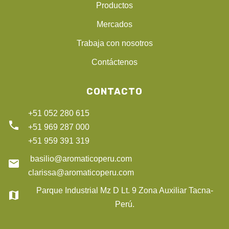
Productos
Mercados
Trabaja con nosotros
Contáctenos
CONTACTO
+51 052 280 615
phone
+51 969 287 000
+51 959 391 319
basilio@aromaticoperu.com
email
clarissa@aromaticoperu.com
Parque Industrial Mz D Lt. 9 Zona Auxiliar Tacna-
map
Perú.