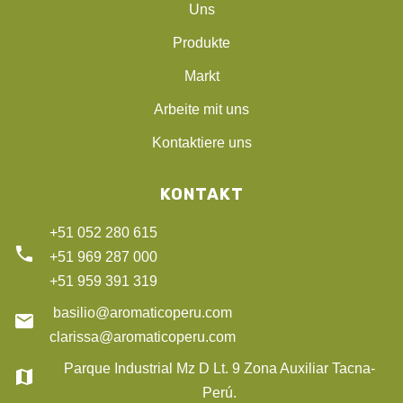
Uns
Produkte
Markt
Arbeite mit uns
Kontaktiere uns
KONTAKT
+51 052 280 615
phone
+51 969 287 000
+51 959 391 319
basilio@aromaticoperu.com
email
clarissa@aromaticoperu.com
Parque Industrial Mz D Lt. 9 Zona Auxiliar Tacna-
map
Perú.