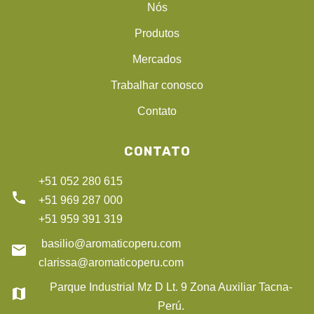
Nós
Produtos
Mercados
Trabalhar conosco
Contato
CONTATO
+51 052 280 615
phone
+51 969 287 000
+51 959 391 319
basilio@aromaticoperu.com
email
clarissa@aromaticoperu.com
Parque Industrial Mz D Lt. 9 Zona Auxiliar Tacna-
map
Perú.