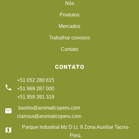
Nós
Produtos
Mercados
Trabalhar conosco
Contato
CONTATO
+51 052 280 615
phone
+51 969 287 000
+51 959 391 319
basilio@aromaticoperu.com
email
clarissa@aromaticoperu.com
Parque Industrial Mz D Lt. 9 Zona Auxiliar Tacna-
map
Perú.